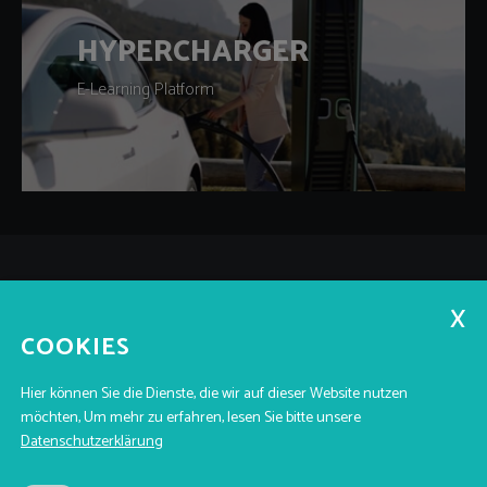
HYPERCHARGER
E-Learning Platform
QUICK LINKS
COOKIES
Service
Team
Kontakt
Blog
Jobs
Hier können Sie die Dienste, die wir auf dieser Website nutzen
UNTERNEHMEN
möchten,
Um mehr zu erfahren, lesen Sie bitte unsere
maramo films
Datenschutzerklärung
39100 Bozen - Johannes Kepler Str.