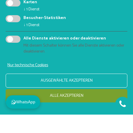
Karten
MwSt.-Nr.: 03280900212
↓
1
Dienst
+39 345 5844229
Besucher-Statistiken
raphael@maramo.it
↓
1
Dienst
ÖFFNUNGSZEITEN
Alle Dienste aktivieren oder deaktivieren
Montag bis Freitag
Mit diesem Schalter können Sie alle Dienste aktivieren oder
8.00 - 13.00 Uhr
deaktivieren.
14.00 - 18.00 Uhr
Nur technische Cookies
AUSGEWÄHLTE AKZEPTIEREN
Datenschutz
Impressum
© maramo films 2026
ALLE AKZEPTIEREN
WhatsApp