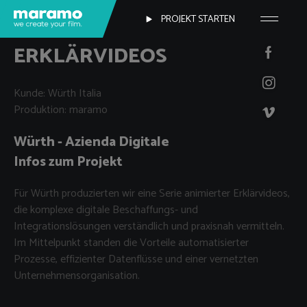
PROJEKT STARTEN
ERKLÄRVIDEOS
Kunde: Würth Italia
Produktion: maramo
Würth - Azienda Digitale
Infos zum Projekt
Für Würth produzierten wir eine Serie animierter Erklärvideos,
die komplexe digitale Beschaffungs- und
Integrationslösungen verständlich und praxisnah vermitteln.
Im Mittelpunkt standen die Vorteile automatisierter
Prozesse, effizienter Datenflüsse und einer vernetzten
Unternehmensorganisation.