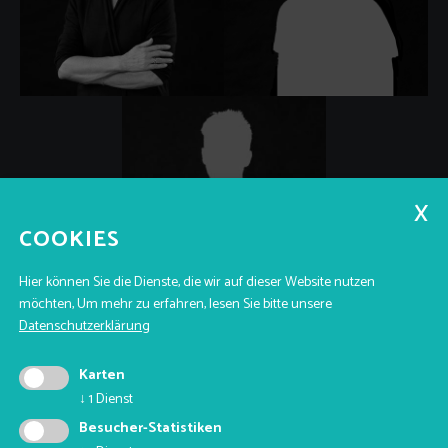
QUICK LINKS
COOKIES
Service
Team
Kontakt
Blog
Jobs
Hier können Sie die Dienste, die wir auf dieser Website nutzen
UNTERNEHMEN
möchten,
Um mehr zu erfahren, lesen Sie bitte unsere
maramo films
Datenschutzerklärung
39100 Bozen - Johannes Kepler Str.
Karten
MwSt.-Nr.: 03280900212
↓
1
Dienst
+39 345 5844229
Besucher-Statistiken
raphael@maramo.it