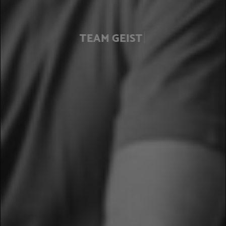
|
TEAM
GEIST