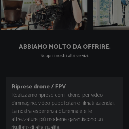
produciamo filmati d'animazione straordinari e penetranti.
moderna, abbiamo in mente i vostri gruppi target importanti
Con la giusta animazione è possibile spiegare in modo
e rendiamo disponibile il vostro filmato d'immagine su tutti i
comprensibile e semplice anche questioni complicate.
canali desiderati. I nostri filmati individuali raggiungono i
potenziali clienti, suscitano attenzione e interesse, fanno
impressione e sviluppano l'effetto desiderato. Con le
immagini in movimento di maramo, aziende e organizzazioni
ABBIAMO MOLTO DA OFFRIRE.
migliorano il loro profilo, rafforzano la loro immagine,
sottolineano i loro servizi e ottengono un vantaggio sul
Scopri i nostri altri servizi.
mercato.
Riprese drone / FPV
Realizziamo riprese con il drone per video
d'immagine, video pubblicitari e filmati aziendali.
La nostra esperienza pluriennale e le
attrezzature più moderne garantiscono un
risultato di alta qualità.