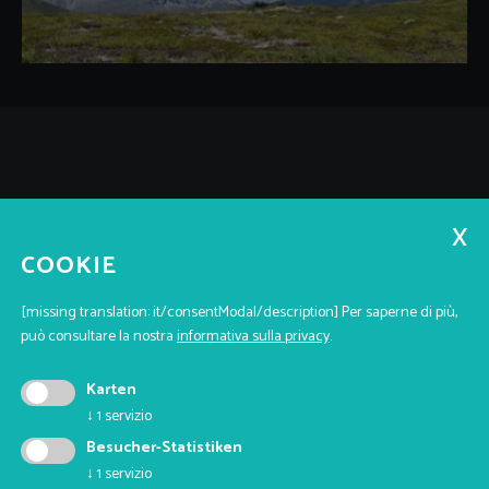
QUICK LINKS
Servizio
Team
Contatti
Blog
Jobs
COOKIE
AZIENDA
[missing translation: it/consentModal/description]
Per saperne di più,
maramo films
può consultare la nostra
informativa sulla privacy
.
39100 Bolzano - via Giovanni Keplero 7
P.IVA: 03280900212
Karten
+39 345 5844229
↓
1
servizio
raphael@maramo.it
Besucher-Statistiken
↓
1
servizio
ORARI