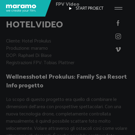
FPV Video
START PROJECT
HOTELVIDEO
Cliente: Hotel Prokulus
Produzione: maramo
DOP: Raphael Di Biase
Registrazioni FPV:
Tobias Plattner
Wellnesshotel Prokulus: Family Spa Resort
Info progetto
Lo scopo di questo progetto era quello di combinare le
dimensioni dell'area con prospettive spettacolari.
Con una
nuova tecnologia drone, completamente controllata
manualmente, è quindi possibile scattare foto molto
velocemente.
Volare attraverso gli ostacoli così come volare